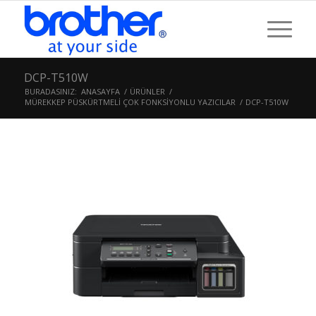
DCP-T510W
BURADASINIZ:
ANASAYFA
/
ÜRÜNLER
/
MÜREKKEP PÜSKÜRTMELİ ÇOK FONKSİYONLU YAZICILAR
/
DCP-T510W