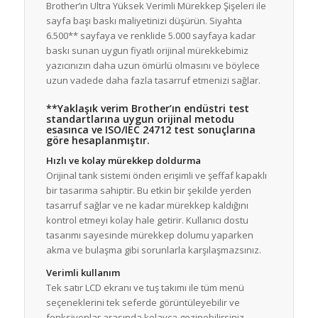
Brother’ın Ultra Yüksek Verimli Mürekkep Şişeleri ile
sayfa başı baskı maliyetinizi düşürün. Siyahta
6.500** sayfaya ve renklide 5.000 sayfaya kadar
baskı sunan uygun fiyatlı orijinal mürekkebimiz
yazıcınızın daha uzun ömürlü olmasını ve böylece
uzun vadede daha fazla tasarruf etmenizi sağlar.
**Yaklaşık verim Brother’ın endüstri test
standartlarına uygun orijinal metodu
esasınca ve ISO/IEC 24712 test sonuçlarına
göre hesaplanmıştır.
Hızlı ve kolay mürekkep doldurma
Orijinal tank sistemi önden erişimli ve şeffaf kapaklı
bir tasarıma sahiptir. Bu etkin bir şekilde yerden
tasarruf sağlar ve ne kadar mürekkep kaldığını
kontrol etmeyi kolay hale getirir. Kullanıcı dostu
tasarımı sayesinde mürekkep dolumu yaparken
akma ve bulaşma gibi sorunlarla karşılaşmazsınız.
Verimli kullanım
Tek satır LCD ekranı ve tuş takımı ile tüm menü
seçeneklerini tek seferde görüntüleyebilir ve
fonksiyonlar arasında kolayca gezinebilirsiniz.